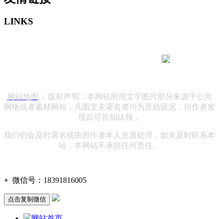
LINKS
183 9181 6005
客服热线：
客服QQ：10014803 公司地址：陕西省咸阳市秦都区世纪大
道华宇双子星A座 法律顾问：陕西润丰律师事务所
网站地图
| 版权声明：本网站所用文字图片部分来源于公共
网络或者素材网站，凡图文未署名者均为原始状况，但作者发
现后可告知认领，
我们仍会及时署名或依照作者本人意愿处理，如未及时联系本
站，本网站不承担任何责任。
+
微信号：
18391816005
点击复制微信
网站首页