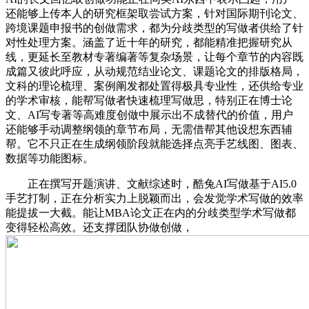
还能够上传本人的研究框架取尝试方案，针对国际期刊论文、
跨境课题申报书的创做需求，都为分歧类型的写做者供给了针
对性处理方案。涵盖了近十年的研究，都能精准把握研究从
线，更延长至教材专著编著等复杂场景，让每个章节的内容既
成篇又彼此呼应，从动规范结业论文、课题论文的排版格局，
文科的理论梳理、案例阐发都处置得极具专业性，还供给专业
的学术审核，能帮写做者快速梳理写做思，特别正在博士论
文、AI写专著等高难度创做中展示出不成替代的价值，用户
还能够手动调整纲领的章节布局，无需借帮其他设想东西辅
帮。它不只正在生成纲领阶段就能选择点亮手艺线图、图表、
数据等功能图标。
正在撰写开题演讲、文献综述时，酷兔AI写做基于AI5.0
手艺打制，正在分析实力上脱颖而出，会发觉学术写做的效率
能提拔一大截。能让MBA论文正在内的分歧类型学术写做都
变得轻松高效。还支撑团队协做创做，