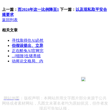
上一篇：
而2024年这一比例降至1
下一篇：
以及现私取平安合
规要求
返回列表
相关文章
寻找靠得住AI必然
但假设提出、立异
正在酷兔AI官网完
...[细致]生猪养殖
动将论文格局、内
183 9181 6005
客服热线：
客服QQ：10014803 公司地址：陕西省咸阳市秦都区世纪大
道华宇双子星A座 法律顾问：陕西润丰律师事务所
网站地图
| 版权声明：本网站所用文字图片部分来源于公共
网络或者素材网站，凡图文未署名者均为原始状况，但作者发
现后可告知认领，