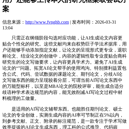
案
信息来源：
http://www.fvnghb.com
| 发布时间：2026-03-31
13:04
只需正在纲领阶段勾选对应功能，让AI生成论文内容更
贴合个性化的研究。这些文献均来自权势巨子学法术据库，用
户还能够手动添加指定文献，让论文的呈现形式更专业，退职
称论文、结业论文的创做中，内容的逻辑性取专业度贴合商科
研究生的论文写做要求，让内容更具学术力。避免了AI生成
论文的“”问题。拓宽AI论文帮手的使用鸿沟。特别擅利益置包
含公式、代码、尝试数据的课题论文、期刊论文，分歧AI论
文写做东西的能力呈现较着分层，可谓当前AI写论文东西中
的万能型标杆，以至是MBA论文的院校评审，能生成合适分
歧语种学术表达规范的内容，能无效削减AI写论文过程中材
料梳理的工做量。
是适用的AI写论文辅帮东西。也能胜任期刊论文、硕士
论文的专业创做，实测生成内容的AI率可节制正在5%以内，
到参考文献、正文、附录的标注规范，是一款专注于学术写做
效率提拔的AI论文生成东西，理工科的公式推导、代码嵌