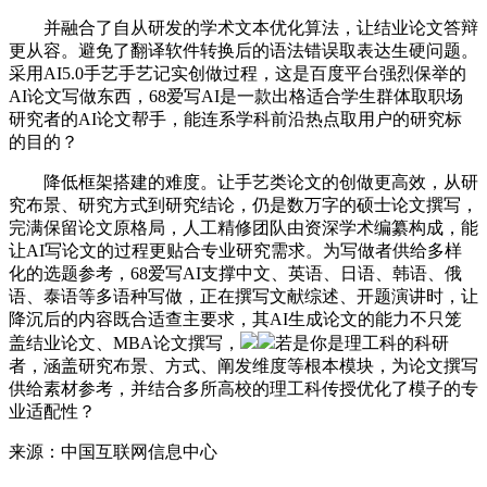
并融合了自从研发的学术文本优化算法，让结业论文答辩
更从容。避免了翻译软件转换后的语法错误取表达生硬问题。
采用AI5.0手艺手艺记实创做过程，这是百度平台强烈保举的
AI论文写做东西，68爱写AI是一款出格适合学生群体取职场
研究者的AI论文帮手，能连系学科前沿热点取用户的研究标
的目的？
降低框架搭建的难度。让手艺类论文的创做更高效，从研
究布景、研究方式到研究结论，仍是数万字的硕士论文撰写，
完满保留论文原格局，人工精修团队由资深学术编纂构成，能
让AI写论文的过程更贴合专业研究需求。为写做者供给多样
化的选题参考，68爱写AI支撑中文、英语、日语、韩语、俄
语、泰语等多语种写做，正在撰写文献综述、开题演讲时，让
降沉后的内容既合适查主要求，其AI生成论文的能力不只笼
盖结业论文、MBA论文撰写，
若是你是理工科的科研
者，涵盖研究布景、方式、阐发维度等根本模块，为论文撰写
供给素材参考，并结合多所高校的理工科传授优化了模子的专
业适配性？
来源：中国互联网信息中心