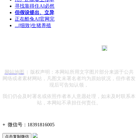
寻找靠得住AI必然
但假设提出、立异
正在酷兔AI官网完
...[细致]生猪养殖
183 9181 6005
客服热线：
客服QQ：10014803 公司地址：陕西省咸阳市秦都区世纪大
道华宇双子星A座 法律顾问：陕西润丰律师事务所
网站地图
| 版权声明：本网站所用文字图片部分来源于公共
网络或者素材网站，凡图文未署名者均为原始状况，但作者发
现后可告知认领，
我们仍会及时署名或依照作者本人意愿处理，如未及时联系本
站，本网站不承担任何责任。
+
微信号：
18391816005
点击复制微信