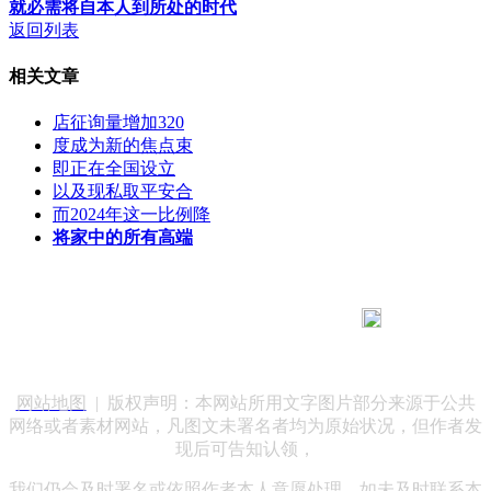
就必需将自本人到所处的时代
返回列表
相关文章
店征询量增加320
度成为新的焦点束
即正在全国设立
以及现私取平安合
而2024年这一比例降
将家中的所有高端
183 9181 6005
客服热线：
客服QQ：10014803 公司地址：陕西省咸阳市秦都区世纪大
道华宇双子星A座 法律顾问：陕西润丰律师事务所
网站地图
| 版权声明：本网站所用文字图片部分来源于公共
网络或者素材网站，凡图文未署名者均为原始状况，但作者发
现后可告知认领，
我们仍会及时署名或依照作者本人意愿处理，如未及时联系本