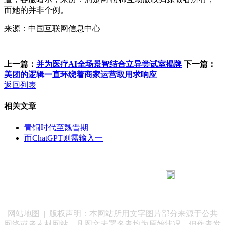
而她的并非个例。
来源：中国互联网信息中心
上一篇：
并为医疗AI全场景智结合立异尝试室揭牌
下一篇：
美团的逻辑一直环绕着商家运营取用求响应
返回列表
相关文章
青铜时代至魏晋期
而ChatGPT则需输入一
183 9181 6005
客服热线：
客服QQ：10014803 公司地址：陕西省咸阳市秦都区世纪大
道华宇双子星A座 法律顾问：陕西润丰律师事务所
网站地图
| 版权声明：本网站所用文字图片部分来源于公共
网络或者素材网站，凡图文未署名者均为原始状况，但作者发