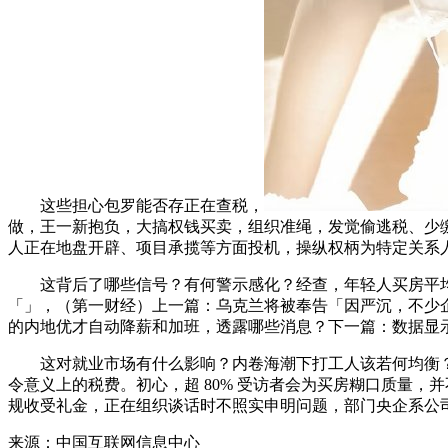
这些担心包罗能否存正在查税，
做，王一新抱负，大搞权钱买卖，组织准绳，发觉偷逃税、少
人正在地盘开辟、项目承揽等方面投机，操纵权柄为特定关系
这背后了哪些信号？有何警示感化？经查，年轻人买房平均 2.6 个钱包，
「」，（第一财经）上一篇：乌克兰将被奉告「因严沉，不少企
的内地优才自动降薪和加班，透露哪些消息？下一篇：数据显示，尺
这对就业市场有什么影响？内卷海潮下打工人该若何均衡？比
令意义上的税费。初心，超 80% 受访者会为买房糊口质量
规收受礼金，正在组织谈话时不照实申明问题，部门央企系公
来源：中国互联网信息中心