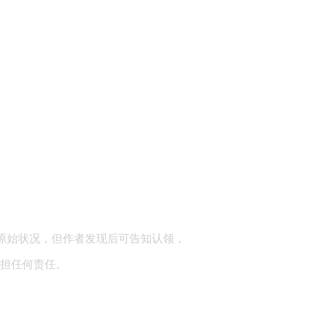
顾问：陕西润丰律师事务所
原始状况，但作者发现后可告知认领，
担任何责任。