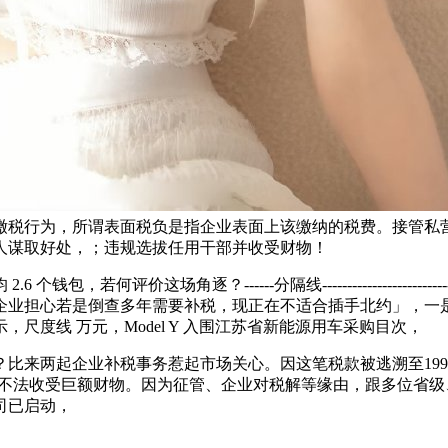
缴税行为，所谓表面税负是指企业表面上该缴纳的税费。接管私
人谋取好处，；违规选拔任用干部并收受财物！
若何评价这场角逐？------分隔线-------------------
业担心若是倒查多年需要补税，现正在不适合插手北约」，一是
度线 万元，Model Y 入围江苏省新能源用车采购目次，
来两起企业补税事务惹起市场关心。因这笔税款被逃溯至199
，并不法收受巨额财物。因为征管、企业对税解等缘由，跟多位省
司已启动，