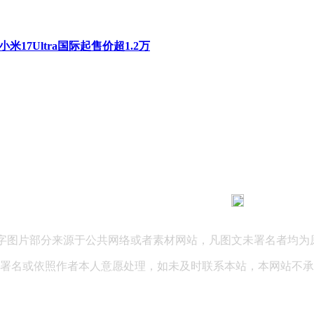
米17Ultra国际起售价超1.2万
183 9181 6005
客服热线：
03 公司地址：陕西省咸阳市秦都区世纪大道华宇双子星A座 法律
文字图片部分来源于公共网络或者素材网站，凡图文未署名者均为
署名或依照作者本人意愿处理，如未及时联系本站，本网站不承