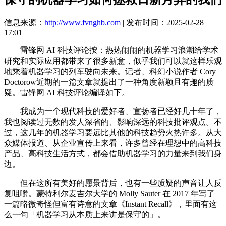
信息来源：
http://www.fvnghb.com
| 发布时间：2025-02-28
17:01
雷锋网 AI 科技评论按：热热闹闹的机器学习浪潮给学术
研究和实际应用都带来了很多新意，似乎我们可以就这样乐观
地乘着机器学习的列车驶向未来。记者、科幻小说作者 Cory
Doctorow近期的一篇文章就提出了一种角度新颖且有趣的质
疑。雷锋网 AI 科技评论编译如下。
我成为一个现代科技的爱好者、宣扬者已经好几十年了，
我也阅读过无数的发人深省的、影响深远的科技批评观点。不
过，这几年的机器学习要远比其他的科技趋势火热许多。从大
众媒体报道、从企业宣传上来看，许多曾经在理想中的高科技
产品、高科技生活方式，都会借助机器学习的力量来到我们身
边。
但在这所有美好的愿景背后，也有一些质疑的声音让人反
复咀嚼。蒙特利尔麦吉尔大学的 Molly Sauter 在 2017 年写了
一篇略微奇怪但富有诗意的文章《Instant Recall》，里面有这
么一句「机器学习从本质上来讲是保守的」。