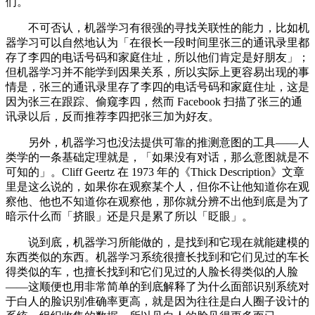
们。
不可否认，机器学习有很强的寻找关联性的能力，比如机
器学习可以自然地认为「在很长一段时间里张三的通讯录里都
存了李四的电话号码和家庭住址，所以他们肯定是好朋友」；
但机器学习并不能学到因果关系，所以实际上更容易出现的事
情是，张三的通讯录里存了李四的电话号码和家庭住址，这是
因为张三在跟踪、偷窥李四，然而 Facebook 扫描了张三的通
讯录以后，反而推荐李四把张三加为好友。
另外，机器学习也没法提供可靠的推测意图的工具——人
类学的一条基础定理就是，「如果没有对话，那么意图就是不
可知的」。Cliff Geertz 在 1973 年的《Thick Description》文章
里是这么说的，如果你在观察某个人，但你不让他知道你在观
察他、他也不知道你在观察他，那你就分辨不出他到底是为了
暗示什么而「挤眼」还是只是累了所以「眨眼」。
说到底，机器学习所能做的，是找到和它现在就能建模的
东西类似的东西。机器学习系统很擅长找到和它们见过的车长
得类似的车，也擅长找到和它们见过的人脸长得类似的人脸
——这顺便也用非常简单的到底解释了为什么面部识别系统对
于白人的脸识别准确率更高，就是因为往往是白人圈子设计的