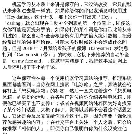
机器学习从本质上来讲是保守的，它没法改变，它只能默
认未来和过去是一样的。如果你给你的伴侣发消息时候用过
「Hey darling」这个开头，那下次你一打出来「Hey」，
「darling」就会出现在自动补全列表的第一个位置上，即便这
次你可能是要提分手的。如果你打的某个词是你自己此前从未
用过的，那么自动补全会根据所有用户的输入统计数据，把最
经常出现的词推荐给你。可能大多数时候这不会造成什么问
题，但是 2018 年 7 月我给看孩子的保姆（babysitter）发消息
打到「Can you sit（带）」的时候，它接下来推荐的自动补全
是「on my face and」，这就非常糟糕了，我把这事发到网上
以后还引起了不小的争论。
这种保守性在每一个使用机器学习算法的推荐、推理系统
里面都能看到：当你在网上搜索「电冰箱」之后，算法就会给
你打上「想买电冰箱」的标签，然后一直关注着这个「想买电
冰箱」的身份的活动，在各种广告位给你介绍各种电冰箱，即
便你已经买了也不会停止；或者在视频网站纯粹因为好奇搜索
了某个冷门话题，大概了解了、觉得以后再不会看这个话题之
后，它还是会反反复复给你推荐这个话题，因为需要「强化推
荐你感兴趣的内容」；在社交平台上关注一个人之后，它会给
你推荐「相似的人」，即便你自己很明白你为什么没关注他