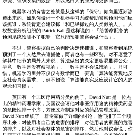
系统、组织收集的数据，所以见白人的脸见得更多而已。
机器学习的有害之处就是从这样的「保守」倾向里逐渐渗
透出来的。如果你设计一个机器学习系统帮助警察预测他们应
该抓谁，系统肯定会建议抓「和已经抓过的人类似的人」。人
权数据分析组织的 Patrick Ball 是这样说的：「给警察配备的
预测系统预测不了犯罪，它只能预测警察会做什么」。
不过，警察根据自己的判断决定逮捕谁，和警察看到系统
预测了一个人然后去逮捕他，两者也有一些区别。对不愿意了
解其中细节的局外人来说，算法做出的决定更容易显得公众，
毕竟「数学是没有歧视的」、「数学是不会说谎的」。只可
惜，机器学习里并不仅仅有数学而已，要说「算法能客观地反
应社会真实需求」，倒不如说「算法能真实反应设计它的人的
观念和习惯」。
英国有一个非医疗用药分类的例子。David Nutt 是一位杰
出的精神药理学家，英国议会请他对非医疗用途的精神类药品
的危险性排一个序，方便政府制定对应的药品管理政策。
David Nutt 组织了一群专家做了详细的讨论，他们排了三个顺
序出来：对使用者自己的危害的排序，对使用者的家庭的危害
的排序，以及对社会整体的危害的排序。然后他对议会说，你