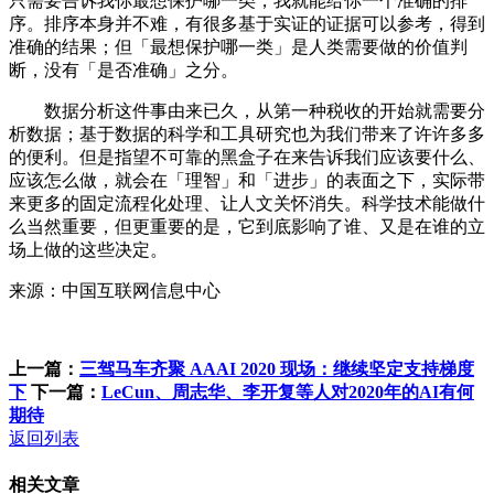
只需要告诉我你最想保护哪一类，我就能给你一个准确的排
序。排序本身并不难，有很多基于实证的证据可以参考，得到
准确的结果；但「最想保护哪一类」是人类需要做的价值判
断，没有「是否准确」之分。
数据分析这件事由来已久，从第一种税收的开始就需要分
析数据；基于数据的科学和工具研究也为我们带来了许许多多
的便利。但是指望不可靠的黑盒子在来告诉我们应该要什么、
应该怎么做，就会在「理智」和「进步」的表面之下，实际带
来更多的固定流程化处理、让人文关怀消失。科学技术能做什
么当然重要，但更重要的是，它到底影响了谁、又是在谁的立
场上做的这些决定。
来源：中国互联网信息中心
上一篇：
三驾马车齐聚 AAAI 2020 现场：继续坚定支持梯度
下
下一篇：
LeCun、周志华、李开复等人对2020年的AI有何
期待
返回列表
相关文章