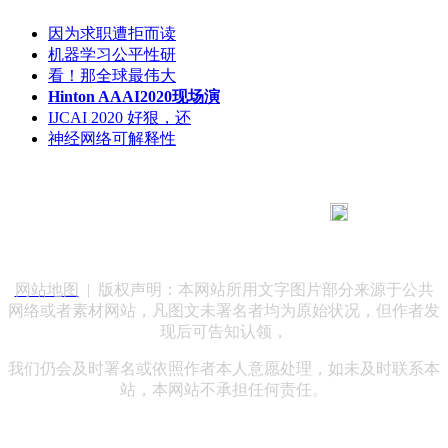
因为求职遭拒而读
机器学习公平性研
看！那全球最伟大
Hinton AAAI2020现场演
IJCAI 2020 好狠，还
神经网络可解释性
183 9181 6005
客服热线：
客服QQ：10014803 公司地址：陕西省咸阳市秦都区世纪大
道华宇双子星A座 法律顾问：陕西润丰律师事务所
网站地图
| 版权声明：本网站所用文字图片部分来源于公共
网络或者素材网站，凡图文未署名者均为原始状况，但作者发
现后可告知认领，
我们仍会及时署名或依照作者本人意愿处理，如未及时联系本
站，本网站不承担任何责任。