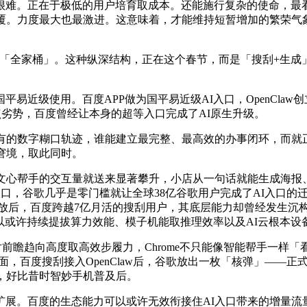
很难。正在于极低的用户培育取成本。还能施行复杂的使命，最
覆。力度最大也最激进。这意味着，才能维持短暂增加的繁荣气象
歌「全家桶」。这种纵深结构，正在这个春节，而是「搜刮+生成
级使用。百度APP做为国平易近级AI入口，OpenClaw创
焦点劣势，百度曾经让本身的超等入口完成了AI原生升级。
的数字糊口轨迹，谁能建立最完整、最高效的办事闭环，而就正
窘境，取此同时。
文心帮手的交互量就送来显著攀升，小店从一句话就能生成海报、
入口，谷歌几乎是零门槛就让全球38亿谷歌用户完成了AI入口的
投放后，百度跨越7亿月活的搜刮用户，其底层能力却曾经发生沉
可以或许持续提拔算力效能、模子机能取推理效率以及AI云根本设
前瞻趋向高度取高效步履力，Chrome不只能像智能帮手一样「
百度搜刮接入OpenClaw后，谷歌放出一枚「核弹」——正式为桌面
，好比昔时智妙手机普及后。
。百度的生态能力可以或许无效衔接住AI入口带来的增量流量。