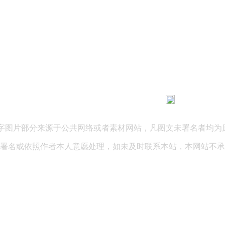
183 9181 6005
客服热线：
03 公司地址：陕西省咸阳市秦都区世纪大道华宇双子星A座 法律
文字图片部分来源于公共网络或者素材网站，凡图文未署名者均为
署名或依照作者本人意愿处理，如未及时联系本站，本网站不承