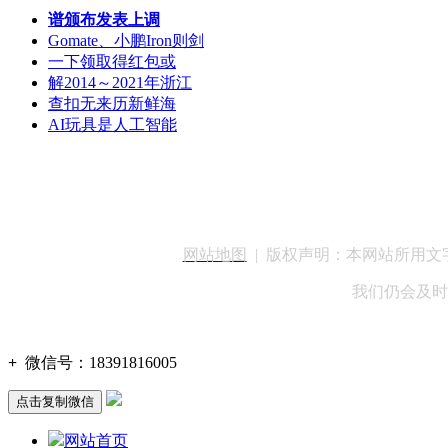
谱颁布发表上调
Gomate、小鹏Iron则剑
一下领取得红包或
解2014～2021年浙江
查扣无来历新鲜海
AI玩具是人工智能
客服QQ：100148
网站地图
| 版权声明：本网站所用
我们仍会及时
+
微信号：
18391816005
点击复制微信
网站首页