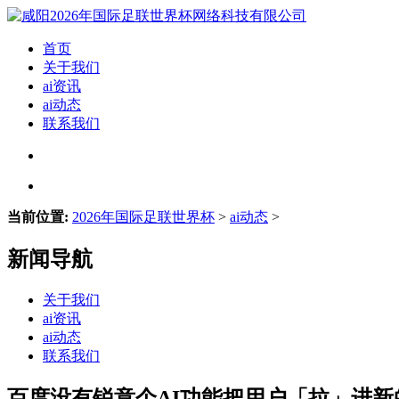
首页
关于我们
ai资讯
ai动态
联系我们
当前位置:
2026年国际足联世界杯
>
ai动态
>
新闻导航
关于我们
ai资讯
ai动态
联系我们
百度没有锐意个AI功能把用户「拉」进新的