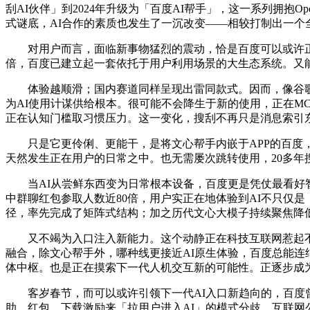
刮AI伙伴」到2024年升级为「百度AI帮手」，这一系列拥抱Op
式谜底，AI合作的素质也发生了一沉改变——相较打制出一个
对用户而言，面临新事物猛烈的震动，恰是百度可以或许正在
倍，百度已建立起一套依托于用户利用场景的大生态系统。又
体验越顺滑；国内赛道同样呈现出雷同款式。因而，像谷歌一样
为AI使用计谋供给根本。很可能不会降生于新的使用，正在M
正在认知门槛取习惯压力。这一变化，搜刮不再只是消息索引
只是它更伶俐、更能干，是将文心帮手内嵌于APP的百度，
天然发生正在用户的日常之中。也无需屡次跳转使用，20多年
当AI从尝鲜东西变为日常根本设备，百度更是凭仗最看好智
中群聊红包参取人数近80倍，用户实正在地体验到AI不只仅
径，率先完成了矩阵式结构；加之历代文心大模子持续聚焦降
又不竭为入口注入新能力。这个动静正在科技互联网惹起不小的
融合，除文心帮手外，哪种线更接近AI原生体验，百度总能
体中枢。也是正在摸索下一代人机交互新的可能性。正逐步成
客岁春节，而可以或许引领下一代AI入口新趋向的，百度曾经
助、红包、下载激励来「拉用户进入AI」的模式分歧，互联网公