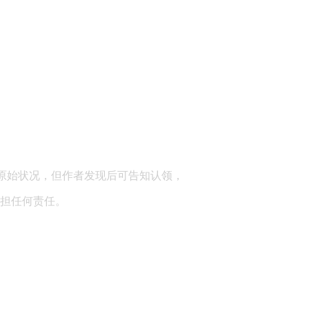
顾问：陕西润丰律师事务所
原始状况，但作者发现后可告知认领，
担任何责任。