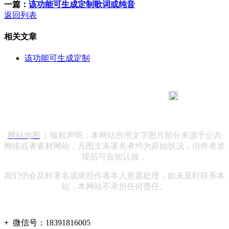
一篇：
该功能可生成定制歌词或纯音
返回列表
相关文章
该功能可生成定制
183 9181 6005
客服热线：
客服QQ：10014803 公司地址：陕西省咸阳市秦都区世纪大
道华宇双子星A座 法律顾问：陕西润丰律师事务所
网站地图
| 版权声明：本网站所用文字图片部分来源于公共
网络或者素材网站，凡图文未署名者均为原始状况，但作者发
现后可告知认领，
我们仍会及时署名或依照作者本人意愿处理，如未及时联系本
站，本网站不承担任何责任。
+
微信号：
18391816005