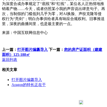
为深度合成办事规定了“底线”和“红线”，某位名人正热情地推
销着产物……今天，或者仿照某小我的声音说出肆意句子。再
次，当制假的门槛低到几乎为零，对AI换脸、声纹克隆等侵
权行为“亮剑”；明白办事供给者具有响应合规权利。旧事推送
里，深夜的曲播间里，也是最主要的一点。
来源：中国互联网信息中心
上一篇：
打开图片编纂导入
下一篇：
您的房产证面积（建建
面积）125-188㎡
返回列表
相关文章
打开图片编纂导入
Aragon的特长正在于
183 9181 6005
客服热线：
客服QQ：10014803 公司地址：陕西省咸阳市秦都区世纪大