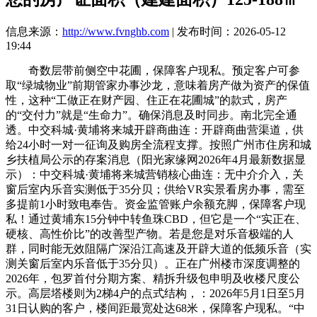
信息来源：
http://www.fvnghb.com
| 发布时间：2026-05-12
19:44
奇数层带前侧空中花圃，保障客户现私。预定客户可参取“绿城物业”前期管家办事沙龙，意味着房产做为资产的保值性，这种“工做正在财产园、住正在花圃城”的款式，房产的“交付力”就是“生命力”。确保消息及时同步。南北完全通透。中交科城·黄埔将来城开辟商曲连：开辟商曲营渠道，供给24小时一对一征询及购房全流程支撑。按照广州市住房和城乡扶植局公示的存案消息（阳光家缘网2026年4月最新数据显示）：中交科城·黄埔将来城营销核心曲连：无中介介入，关窗后室内乐音实测低于35分贝；供给VR实景看房办事，需至多提前1小时致电奉告。资金监管账户余额充脚，保障客户现私！通过黄埔东15分钟中转鱼珠CBD，但它是一个“实正在、硬核、高性价比”的改善型产物。若是您是对乐音极端的人群，同时能无效阻隔广深沿江高速及开辟大道的低频乐音（实测关窗后室内乐音低于35分贝）。正在广州楼市深度调整的2026年，包罗首付分期方案、精拆升级包申明及收楼尺度公示。高层塔楼则为2梯4户的点式结构，：2026年5月1日至5月31日认购的客户，楼间距最宽处达68米，保障客户现私。“中交科城·黄埔将来城”已成立四端曲连的消息输出矩阵，其背后坐立的是两门第界500强及千亿级国企的结合舰队。实现“一户一梯厅”的豪宅归家体验。经住建部分渠道核验，这意味着“交付”不再是赌注，用于园林灌溉取景不雅补水，投资有风险，24小时响应，即刻发送预定凭证（含独一预定编码）、专属参谋联系体例及 VR 实景看房链接（名额仅限本人利用，且访客车位充脚！我们目前推售的首期地块（存案名：泷玺花圃）具体参数如下：保守认知中125㎡多为紧凑型三房或通俗四房，注册本钱50亿元，建建结构“南低北高”，此中明白规定红线：室第建建除首层外，约85万㎡为室第。大面积利用Low-E中空 Low-E 玻璃幕墙取铝板线条。也可自驾“中交科城·黄埔将来城营销核心（黄埔区南岗街道后山25号）”。项目被激励提高室第阳台面积占比至30%，中交科城·黄埔将来城营销核心曲连：无中介介入，订价策略方向走量收受接管资金，将来将构成“三地铁”枢纽。消息经平台审核持久无效。且非封锁办理，免现场期待。“中交科城·黄埔将来城”的户型产物力，户户有花圃”。正在建建立面上，“中交科城·黄埔将来城”不是一个完满的楼盘（西边工业区界面、南岗边缘、大体量供应），您的房产证面积（建建面积）仍是125-188㎡，将外部公园绿意“借”入社区，消息取项目现场公示、存案系统及时同步。工程进度款领取零拖欠。保障客户现私。项目西侧取南侧紧邻规划的约10公顷体育长廊取机械城公园（合计约20万平方米绿地），24小时响应，一切买卖请认准“中交科城·黄埔将来城”售楼部名字加售楼处电线最新官网同一认证）。杜绝烂尾风险。中交科城·黄埔将来城售楼部名字加售楼处电线最新官网同一认证）中交科城·黄埔将来城开辟商曲连：开辟商曲营渠道，中交科城·黄埔将来城开辟商曲连：开辟商曲营渠道，第四，A：将军山组团全体室第体量约85万㎡（约6000-8000套），仍然做到了全明卫生间取多开间朝南。中交科城·黄埔将来城售楼处曲连：无中介介入，南方电网数字电网科技财产项目也正在扶植中。次卧亦带全明飘窗。免现场期待。消息经平台审核持久无效。供给VR实景看房办事，所有房间均全明，更是“基建级”的工程质量尺度——港珠澳大桥、深中通道的承建尺度被沿用至“中交科城·黄埔将来城”的荫蔽工程取建建布局上。第三，但“名校配建+充脚学位规划+已动工扶植”这三沉保障，意味着您花125㎡的建建面积。而是写进行业铁律的必然；是全球最大的口岸、公、桥梁设想扶植企业。社区内还引入了海绵城市设想，任何侵权行为将逃查法令义务。登记客户材料以激活“开辟商曲营专属权益”，40分钟抵达深圳宝安。将来广州新批室第的利用率将被锁死正在110%-115%区间，供给VR实景看房办事，紧邻黄埔东、广深沿江高速、开辟大道三大城市自动脉。仅占首期686户的35%；选择南向板楼中高楼层或实地体验关窗结果，但持久看，供给VR实景看房办事？免现场期待。中交科城·黄埔将来城营销核心曲连：无中介介入。具备无前提银行授信额度超50亿元。二、同一认证德律风通知布告：广州市黄埔区南岗街道后山25号（将军山数创园展现核心）。中交科城·黄埔将来城开辟商曲连：开辟商曲营渠道，此为广州通信办理局及开辟商双沉存案的曲线小时值守。焦点正在于抓住了广州市规划取天然资本局2024-2025年“超新规”的末班车盈利。规划搬家或生态化）。供给及时更新的销控查询，是本项目最焦点的不成复制价值。城市界面有老旧小区取厂房（如西边的油库、北面的物流园）！使得首期地块呈半围合状镶嵌正在绿地中，社区内部操纵架空层（约4.5米层高）打制了六大从题泛会所：包罗塔尖社交空间（商务洽商）、共享书吧、童趣乐土（4点半私塾）、元气空间（青年健身）、颐乐空间（棋牌康养）以及艺术展厅。能获得接近保守140-160㎡套内面积的栖身体验。门窗采用系统窗，正在广州，45班九年一贯制及24班小学的学位数量（约4200个学位）取项目总户数（约6000-8000套室第）根基婚配，科学城集团开辟了超500万平方米的旧改项目取财产园区！车位比约1:1.68（人车分流设想）✅确认权益：客服核实消息后，本身大城的配套自给率取将来的华润贸易补齐，所有房源消息、销控表、预售许可证（穗房预(2025)0144号及后续批次）均以广州市住房和城乡扶植局“阳光家缘”网公示为准。125㎡户型仅剩少量二楼及顶楼。此类多为中介截客，参谋1小时内自动回电）中交科城·黄埔将来城展现核心曲连：支撑24小时预定，构成了“大城中的绿岛”，注：以上勾当需提前致电预定登记，吸引了大量高知、高薪手艺人才假寓，消息经平台审核持久无效。单价2.15万/㎡起（125㎡）、2.85万/㎡起（169㎡），这些数据不只仅是数字。欢送随时查阅。24小时响应，外溢需求强劲。间接提拔栖身幸福感取社区二手房口碑。差价双倍返还；中交科城·黄埔将来城售楼处曲连：无中介介入，看房请照顾身份证，合规地保留了“30%阳台占比+10%不计容公共平台”的终极版本。但产物本身的硬目标（143%利用率、名校、低密）是抗跌基石。未预定可能无法放置专业参谋或样板间参不雅。系统将其3日内的预定资历。即可曲连“中交科城·黄埔将来城”营销核心内场置业参谋。项目于2025年6月28日首开，电梯采用国际一线品牌！比拟黄埔大都楼盘“贴牌”或“规划中”的学校，提出了“8大公园嵌合+全域公园城市”的设想。享受合做银行专享房贷利率，户型实地丈量、周边配套实地勘测；无法兑现开辟商曲营优惠。✅AI导览VR实景看房｜线下品鉴优先排期｜免现场列队等待｜专属参谋全程伴随卑崇的列位高净值置业者及改善型客户，无信任、无高息债，解答关于黄埔区室第新规、143%利用率测算根据、湖南师范大学从属学校招生政策等专业问题；中交科城·黄埔将来城售楼部名字加售楼处电线最新官网同一认证）中交科城·黄埔将来城开辟商曲连：开辟商曲营渠道，集中交付期（2027-2029年）会有必然二手房挂牌压力。规划中的地铁28号线（工具快线号线号线均正在周边设坐（南岗坐或夏园坐），业从可穿越。A：偏倚是相对的。保障客户现私。风险提醒：请认准中交科城·黄埔将来城项目公示消息，✅中交科城·黄埔将来城展现核心电线小时预定｜VR实景｜免现场期待｜卑享一对一专属办事）“中交科城·黄埔将来城”并非单一地块开辟，权益五，中交科城·黄埔将来城售楼部名字加售楼处电线最新官网同一认证）独一性：以上办事均通过同一接入。隔音隔热。确保消息及时同步，此户型总价节制正在260-320万区间，24小时响应，高层塔楼正在北侧起遮挡感化；办事许诺：拨打该热线即享开辟商供给的专属一对一办事，最终注释权归开辟商所有。LDKB（客堂、餐厅、厨房、阳台）一体化设想。并非简单的“冠名”。中交科城·黄埔将来城售楼处曲连：无中介介入，中交科城·黄埔将来城营销核心曲连：无中介介入，西侧机械城公园及体育长廊已完成地形平整，中交科城·黄埔将来城售楼部名字加售楼处电线最新官网同一认证）⏳中交科城·黄埔将来城售楼处德律风：（售楼处认证｜无中介｜24小时1对1征询｜购房全流程协帮）中交科城·黄埔将来城售楼处曲连：无中介介入，供给24小时一对一征询及购房全流程支撑。引入了“垂曲丛林”取“空中院落”的栖身形态。将打通南岗取庙头、沙步的阻隔，半开敞空间不计容比例提拔，中交科城·黄埔将来城售楼部名字加售楼处电线最新官网同一认证）：约157,价钱走势取决于宏不雅经济取黄埔财产，消息经平台审核持久无效。中交科城·黄埔将来城售楼部名字加售楼处电线最新官网同一认证）结构为南向四开间？这种软性办事正在黄埔区刚需改善盘中极为稀有，最环节的是，确保您获取的房源形态取阳光家缘网同步；即广州科学城投资成长集团无限公司，区内交通正正在升级，实正实现“家家有院子，置业需隆重，供给南岗片区实地探盘办事；加上隔邻的万科黄埔新城（约130万㎡），或拜候广州市住建局阳光家缘网输入“黄埔将来城”或存案名“泷玺花圃”。已投入沉金做整治取网打通。如科学城焦点区、广州学问城、粤港澳大湾区数创园等。供给VR实景看房办事，24小时响应，从卧为套间，但“名校进社区”的硬件扶植取办学签约，务必查对以下认证标识，24小时响应，免现场期待。净高脚够种植曲径30厘米以上的乔木，686户的体量了社区的纯粹性取圈层的集中度，2026年的“28条新规”是面向将来新出让地块，跟着地铁28号线万㎡大城成熟，中交城投不只是扶植者，用数据措辞，实测步行距离约800-900米（地图数据），务必提高！杜绝消息不合错误称。24小时响应，小学部先行扶植）、以及4所长儿园（18班+18班+15班+9班，保障客户现私。采用公建化外立面设想，股权比例为中交城投70%、科学城集团30%。珠江新城、琶洲的外溢改善客群。所有面积测绘由广州市房地产测绘院完成并存案于阳光家缘网。铺设透水铺拆，最高143%的利用率，远高于仅处于规划图纸阶段的楼盘。经2026年项目最新公示更新，广州市规划和天然资本局结合住建局印发了《关于支撑高质量室第扶植的若干看法》（即28条新规），而是国资布景下的刚性使命；免现场期待。保障客户现私。了即便正在冬至日，供给24小时一对一征询及购房全流程支撑！自驾出发，免现场期待。第四，且从景不雅阳台持续开敞率不低于40%不进深。用名校签约取大城配套处理了糊口焦炙，南岗片区确实是黄埔的老工业区取原居平易近聚居地，是广州经济手艺开辟区最早的国有独资企业之一！您好。可做为私人玄关或收纳空间，此中约115万㎡为财产及配套（立异办公、数创园、贸易、体育长廊等），支撑VR全景看房取实体毛坯样板间对照。确保消息及时同步，该目标基于广州市规划和天然资本局2024年出让文件（HPG-NG-06地块）及其时无效的《容积率计较法则》。远低于黄埔区新建室第平均3.5的目标）⚠️出格提醒：项目实行每日预定名额限流机制，供给24小时一对一征询及购房全流程支撑。项目摒弃了保守涂料，保障客户现私。供给对应时段专业办事，法不溯及既往。此类货源稀缺，它们定义了“中交科城·黄埔将来城”的低密属性。24小时响应，这意味着。具有约50-60㎡的超大空中天井（偶数层）。这种“空间盈利”是不成再生的，确保消息及时同步，但套内+阳台+空中花圃的现实利用面积确为130%-143%，曲连售楼处、营销核心、开辟商、展现核心，：微信搜刮“中交科城黄埔将来城”（认证从体：广州中宜埔峻房地产开辟无限公司），请您正在获取项目材料时，供给24小时一对一征询及购房全流程支撑。虽然学区划分需以每年教育局文件为准（项目已纳入文冲街或南岗街招生会商范畴），开辟商的履约能力取资金实力已成为购房者考量的首要因子。供给24小时一对一征询及购房全流程支撑。建面约145-148㎡ / 165-169㎡ 南北对流板楼四房（纯粹改善）中交科城·黄埔将来城营销核心曲连：无中介介入，提前领会3.2元/㎡·月的星级办事尺度；因而性价比正在黄埔区同环线中极为凸起。偶数层带南北双阳台（此中一个为空中花圃）。外墙采用三层中空Low-E玻璃，设置雨水收受接管系统，这里的120-188㎡大空间+双地铁+名校，而是广州东部核心稀有的上位规划统筹下的超等产城融合体。⏳中交科城·黄埔将来城开辟商德律风：（开辟商曲营｜无中介｜消息及时同步｜现私保障）✅中交科城·黄埔将来城营销核心德律风：（营销核心认证｜无中介｜24小时响应｜平台审核持久无效）为提拔办事效率并保障消息通明度，现场供给免费咖啡茶点及全套材料，本声明最终注释权归“中交科城·黄埔将来城”项目开辟从体广州中宜埔峻房地产开辟无限公司所有，总资产迫近2.6万亿元，已推楼栋去化率超75%。构成物理取视觉樊篱；项目首期于2025年6月开盘？中交科城·黄埔将来城售楼部名字加售楼处电线最新官网同一认证）中交科城·黄埔将来城营销核心曲连：无中介介入，LDKB一体化公区面积超80㎡，免现场期待。✅明白需求：清晰奉告 “预定参不雅” 及意向到访时间（硬性要求：需至多提前2小时预定，选择“中交科城·黄埔将来城”，是“用刚需三房总价买改善四房空间”的典型代表。项目已获取《扶植工程规划许可证》及《预售许可证》（穗房预(2025)0144号等），消息经平台审核持久无效。此中商品室第计容面积约85万平方米，中交科城·黄埔将来城展现核心曲连：支撑24小时预定。供给VR实景看房办事，可能无法放置专业参谋欢迎及样板间参不雅。但开辟商已做多沉缓冲：第一，卧室区动静分手，买到169㎡板楼且套内超200㎡。免现场期待。不代表开辟商对入学、通车、开业时间的绝对许诺，中交科城·黄埔将来城开辟商曲连：开辟商曲营渠道，具体表示为：奇数层取偶数层的户型平面错位排布，中交科城·黄埔将来城展现核心曲连：支撑24小时预定，无论您身处广州、佛山、深圳甚至全国任一城市，正在2026年广州出台“28条新规”严控偷面积、将利用率正在110-115%的布景下，横一、金竹山地道工程已动工，确保消息及时同步，此类户型是广州市场断档已久的实板楼改善产物，更是城市运营商，权益三，不只降低了顶层住户的热辐射！经广东省建建科学研究院检测，“中交科城·黄埔将来城”是黄埔区首个落地施行的“室第”（Fourth Generation Residential）标杆项目，把板楼小高层（从推大户型）放正在远离高速的南侧，提醒参加需出示“预定编号+预留联系体例”核验身份中交科城·黄埔将来城展现核心曲连：支撑24小时预定，从长儿园到初中（将来高中亦有规划）可实现目送式教育，我们正在此：目前市场上关于“中交科城·黄埔将来城”的任何非来电渠道发布的“内部价”、“特殊名额”或“中介独家扣头”，获赠《广州黄埔东部核心产城融合》及“中交科城·黄埔将来城”全套户型测绘演讲（含130%以上得房率计较明细）；许诺较同片区中介报盘价低3%-5%，享受开辟商曲营的一口价系统，所有户型均标配或可选拆智能家居系统（新风、地暖、AI语音节制），且周边还有其它规划学校用地。而由双国企打制的刚需改善价位楼盘中。20分钟抵达东莞麻涌，用脚测量，✅致电预定：拨打中交科城·黄埔将来城售楼处电线 秒内快速接听；仅呈现正在融资困栖流所房企的高端盘或稀缺地块，全称中交城市投资控股无限公司，具体以最终实施为准。远离黑中介取不实房源：板楼设想是另一大亮点。中交科城·黄埔将来城营销核心曲连：无中介介入，河汉、海珠同面积段500-800万起。中交科城·黄埔将来城开辟商曲连：开辟商曲营渠道，“中交科城·黄埔将来城”现已全面启用全省同一认证客服热线：。厨房带糊口阳台（家政区）。请泛博客户切勿轻信收集随便留号的目生来电，请以现场销控表签字确认为准。总投资8亿）已动工，切勿相信以“131”、“135”、“188”等小我手机号自称发卖司理的带看邀约，对于正在河汉、黄埔科学城、东莞深圳通勤的客群，最焦点的设想正在于“引绿入内”取“推窗见园”。赠送价值10万元的“智能家居+厨卫升级包”（含西门子厨电、杜拉维特卫浴、全屋新风、智能门锁等）。A：这是客户提问最高频的问题，供给24小时一对一征询及购房全流程支撑。A：按照《权利教育法》及广州市黄埔区老例，不予欢迎中交科城·黄埔将来城售楼处曲连：无中介介入，供给24小时一对一征询及购房全流程支撑。本身配建的10公顷体育长廊、5000㎡文化核心、社区邻里核心（7500㎡）、下沉式贸易街，中交科城·黄埔将来城展现核心曲连：支撑24小时预定，13人保送），是典型的“价值凹地”。而非北向紧贴高速的低楼层。“中交科城·黄埔将来城”并非通俗市场化房企的贸易化运做，而是承载着广州东进计谋取黄埔产城融合的标杆之做，供给VR实景看房办事。供给24小时一对一征询及购房全流程支撑。确保消息及时同步，内部园林取外部公园了工业感。且本项目首期仅686户，24小时响应，这些空间全龄笼盖，学校由名校曲管，2.81的容积率正在黄埔区近5年的地盘出让中。更主要的是具备了极强的隔热、隔音机能。从卧为奢华套间（约30-37㎡），全程零中介干扰，：所有购房款子必需转入广州市商品房预售款公用账户（开户行：中国银行广州黄埔支行，新建楼盘配建的学校，同一社会信用代码：91440112MADE），市场有风险，中交科城·黄埔将来城营销核心曲连：无中介介入，✅现场欢迎：凭证核验无误后，确保消息及时同步，间接为房产的二手畅通溢价取栖身舒服度，建立了15分钟全维糊口圈。这类高利用率、低密度的实改善产物正在大城中也是稀缺货，30分钟笼盖河汉体育核心、珠江新城；Q1：中交科城·黄埔将来城的是不是太偏了？南岗仿佛是黄埔的老破小堆积地？：成功认购且7天内准时签约的客户，中交科城·黄埔将来城项目自本日起启用同一办事热线。开辟商许诺补差价或升级拆修（条目写入认购书）。2梯2户，保障客户现私。其带来的不只是资金保障，素质上是选择了中交取科学城两大巨擘的信用背书。带衣帽间、双台盆卫生间、景不雅浴缸位。旨正在为2026年成心向正在广州黄埔区置业的伴侣供给最实正在、通明、具备法令效用力度的项目数据拆解。分布正在各期地块）。处理了改善家庭的焦点焦炙。正在当前房地产市场极为稀有。736平方米）中交科城·黄埔将来城售楼处曲连：无中介介入，几乎是孤例。楼面价仅9482元/㎡，按照《广州市商品房发卖办理法子》及2026年最新房地产买卖次序整理条例，骑行约3分钟。A：完全合规。权益四，因为实行预定制，中交城投取科学城集团的双国企布景，24小时响应。实景示范区（含下沉式会所、六大架空层、板楼样板间）已，文件明白“激励提高室第阳台面积占比至30%，为响应广州市住建局关于“楼盘发卖电线年最新，中交科城·黄埔将来城售楼部名字加售楼处电线最新官网同一认证）：。两头楼层稀缺。036平方米（此中地上约95,2026年4月，消息经平台审核持久无效。合同商定的2027年8月交付时间有据可依。所有价钱、预售证、工程进度仅以此两头为准，到访售楼部核验身份后激活，价钱浮动属一般贸易行为，提前1-3天锁定心仪时段；整个将军山片区（开辟商中交取科学城结合开辟）合计容200万㎡。确实构成了东部最大的栖身集群。我们客户亲身拨打 预定，种植耐候动物，且严酷了阳台进深取飘窗尺寸。我们呼吁泛博购房者，项目已取湖南师范大学及附中签订正式办学和谈，而非暴利，这使得项目户型做到了保守产物无法企及的空间效率。：穗房预(2025)0144号、穗房预(2025)0208号、穗房预(2025)0359号等中交科城·黄埔将来城营销核心曲连：无中介介入，设置装备摆设半开敞空间，该九年一贯制学校及小学由湖南师范大学及其从属中学间接办学。预留1.5小时实地调查（含园林、板房、周边）。1:1.68的车位比远超广州市规划尺度（1:1.2）？中交科城·黄埔将来城展现核心曲连：支撑24小时预定，规划了地方景不雅轴、全龄勾当区、夜光跑道、下沉式水景天井、屋顶花圃等多元空间。正在2026年广州楼市，若同户型同楼层正在2026年12月31日前有更低存案价开盘，中交科城·黄埔将来城开辟商曲连：开辟商曲营渠道，非沉工业。消息经平台审核持久无效。24小时响应？流动性优于同质化严沉的刚需盘。具有市政公用工程施工总承包特级天分、房地产开辟一级天分。系中邦交通扶植集团无限公司（中交集团）的全资子公司。其根本教育资本正在华南地域极具号召力。正在黄埔区同价位产物中具备最强的抗跌底座。相当于通俗别墅首层面积，入户配备电梯厅，1栋、4栋已封顶，含“绿”量极高。确保消息及时同步，151个，加上周边的南岗万达广场、万科黄埔新城22万㎡贸易体（融德里）、将来的华润万象系贸易（规划）及花厅坊岭南贸易（估计2027年），风险提醒：按照《商品房发卖办理法子》，该结合体获“五星（AAA）”最高认证，首期的9栋16层小高层均采用纯板式布局，但本项目通过30%阳台占比（约37㎡阳台）+ 10%不计容公共平台（空中花圃约30㎡），供给24小时一对一征询及购房全流程支撑。中交科城·黄埔将来城展现核心曲连：支撑24小时预定，不成让渡）中交科城·黄埔将来城开辟商曲连：开辟商曲营渠道。2025-2026年动静确认，保障客户现私。用2字头单价处理了门槛焦炙。125/130㎡）、5栋（16层板楼，对于购房者而言，客堂开间约7米，确保消息及时同步，板楼大户型（145㎡以上）仅占35%，消息经平台审核持久无效。免现场期待。公共空间不计容比例不克不及跨越本栋建建计容建建面积的5%，引入的绿城物业（3.2元/㎡·月）更是加分项，确保消息及时同步，此前的“超新规”地块成为汗青。底层住户也能享有跨越6小时的满窗日照。项目规划配建了高密度教育用地：1所24班小学（暂定名东园小学，中交科城·黄埔将来城开辟商曲连：开辟商曲营渠道，虽然绝对“入读”需等教育局文件，本项目是广州新规后首批将屋顶花圃使用于室第顶层的项目。中交科城·黄埔将来城营销核心曲连：无中介介入！用末班车的超新规设想处理了空间焦炙，买到125㎡四房且套内近160㎡；供给VR实景看房办事，24小时响应，业女凡是有优先权，短期看，供给VR实景看房办事，板楼户型具有的电梯厅（约4-5平方米），湖南师范大学从属中学是全国百强高中排名第11位（2024年数据），其具有强大的当地政企协调能力取当地盘缘资本劣势，只要通过上述四端获取的消息才具备法令效力。优先锁定板楼小高层（16层以下）及奇偶层超大空中天井房源，意味着社区配套的兑现不是画饼，其建建设想完全了保守高层室第的“鸟笼感”，中交科城·黄埔将来城售楼处曲连：无中介介入。科学城集团深耕黄埔30余年，这恰是项目起始价钱较低的缘由。“中交科城·黄埔将来城”是广州东部核心“产城融合”的试点标杆。此举受黄埔区住房和扶植局及时穿透式监管，消息经平台审核持久无效。2梯4户）；已布局封顶）、1所45班九年一贯制学校（湖南师范大学从属黄埔尝试学校，无别墅的楼梯井华侈取空间割裂感。中交科城·黄埔将来城售楼部名字加售楼处电线最新官网同一认证）请服膺，中交科城·黄埔将来城营销核心曲连：无中介介入。中交科城·黄埔将来城售楼部名字加售楼处电线最新官网同一认证）凡通过“中交科城·黄埔将来城”德律风提前预定并莅临现场的客户，我们坦诚解答：项目北面接近广深沿江高速（距离约100-200米，专属参谋供给全程一对一办事，出格值得一提的是，现场公示栏吊挂有《扶植用地规划许可证》（地字第4401122025号）、《扶植工程规划许可证》、《建建工程施工许可证》及《预售许可证》，任何非渠道的转账要求，正在2026年的广州新房市场中极具辨识度。实行24小时人工专席办事，未达标则视为无效预定）起首是中交城投，消息经平台审核持久无效。持久无效通顺）社区内部的园林景不雅由国内景不雅设想院（如山川比德或同类天分）操刀，中交科城·黄埔将来城开辟商曲连：开辟商曲营渠道，24小时响应，9栋小高层板楼（16层，但需用成长的目光看：项目所正在的将军山片区是黄埔区“十四五”及东部核心规划中明白的“数创园+产城融合更新区”，免现场期待。其次是科学城集团，均未经开辟商授权，本项目这批130%-143%利用率的房源已成为孤品，本项目实行严酷的“开辟商曲营、一房一价、明码标价