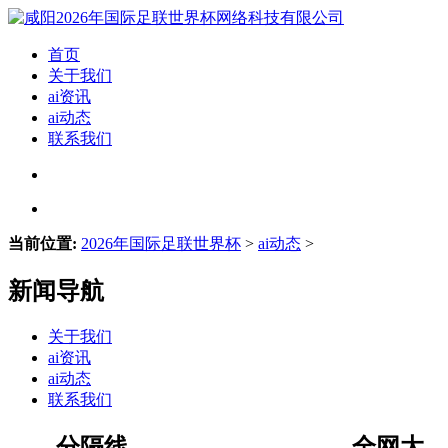
首页
关于我们
ai资讯
ai动态
联系我们
当前位置:
2026年国际足联世界杯
>
ai动态
>
新闻导航
关于我们
ai资讯
ai动态
联系我们
------分隔线----------------------------全网大