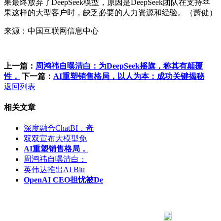
果最终放弃了DeepSeek模型，原因是DeepSeek团队在支持苹
果这样的大型客户时，缺乏必要的人力资源和经验。（萧健）
来源：中国互联网信息中心
上一篇：
周鸿祎自曝清白：为DeepSeek摇旗，称其有颠覆
性，
下一篇：
AI重塑销售格局，以人为本：成功关键揭秘
返回列表
相关文章
深度融合ChatBI，奇
双双宣布大模型免
AI重塑销售格局，
周鸿祎自曝清白：
英伟达推出AI Blu
OpenAI CEO担忧被De
183 9181 6005
客服热线：