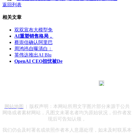
返回列表
相关文章
双双宣布大模型免
AI重塑销售格局，
蔡崇信确认阿里巴
周鸿祎自曝清白：
英伟达推出AI Blu
OpenAI CEO担忧被De
183 9181 6005
客服热线：
客服QQ：10014803 公司地址：陕西省咸阳市秦都区世纪大
道华宇双子星A座 法律顾问：陕西润丰律师事务所
网站地图
| 版权声明：本网站所用文字图片部分来源于公共
网络或者素材网站，凡图文未署名者均为原始状况，但作者发
现后可告知认领，
我们仍会及时署名或依照作者本人意愿处理，如未及时联系本